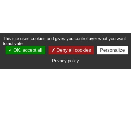
This site uses cookies and gives you control over what you want
to activate
OK, accept all
NOUS CONTACTER
Deny all cookies
Personalize
Privacy policy
NOUS REJOINDRE
CANDIDATURE SPONTANNÉE
03 81 34 38 12